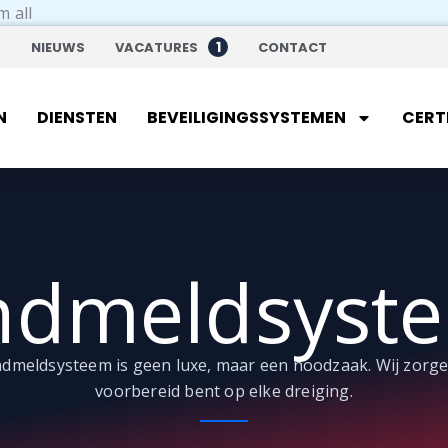
Ga
m all
naar
1
S
NIEUWS
VACATURES
CONTACT
de
inhoud
N
DIENSTEN
BEVEILIGINGSSYSTEMEN
CERT
ndmeldsyst
dmeldsysteem is geen luxe, maar een noodzaak. Wij zorge
voorbereid bent op elke dreiging.