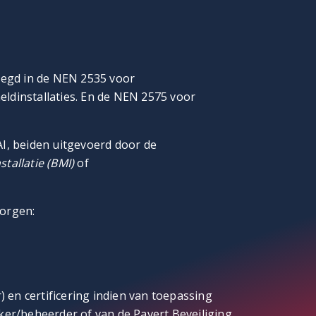
legd in de NEN 2535 voor
ldinstallaties. En de NEN 2575 voor
, beiden uitgevoerd door de
tallatie (BMI)
of
zorgen:
) en certificering indien van toepassing
er/beheerder of van de Pavert Beveiliging