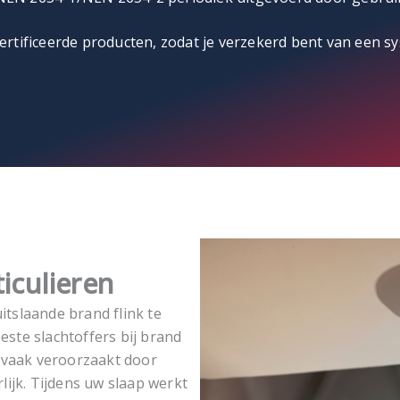
rtificeerde producten, zodat je verzekerd bent van een sy
iculieren
uitslaande brand flink te
ste slachtoffers bij brand
 vaak veroorzaakt door
ijk. Tijdens uw slaap werkt