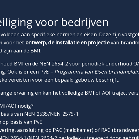
iliging voor bedrijven
 voldoen aan specifieke normen en eisen. Deze zijn vastge
rm voor het
ontwerp, de installatie en projectie
van brandme
d zijn aan de BMI.
houd BMI en de NEN 2654-2 voor periodiek onderhoud OAI
ing.
Ook is er een PvE –
Programma van Eisen brandmeldins
ieke vereisten voor een bepaald gebouw beschrijft.
lange ervaring en kan het volledige BMI of AOI traject ver
BMI/AOI nodig?
p basis van NEN 2535/NEN 2575-1
m op basis van PvE
levering, aansluiting op PAC (meldkamer) of RAC (brandweer
NEN 2654-1/NEN 2654-2 periodiek uitgevoerd door gebruik